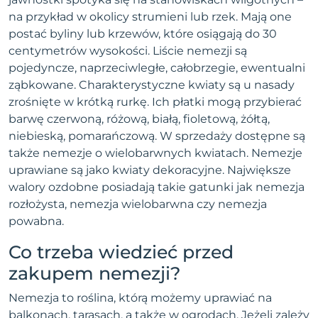
na przykład w okolicy strumieni lub rzek. Mają one
postać byliny lub krzewów, które osiągają do 30
centymetrów wysokości. Liście nemezji są
pojedyncze, naprzeciwległe, całobrzegie, ewentualni
ząbkowane. Charakterystyczne kwiaty są u nasady
zrośnięte w krótką rurkę. Ich płatki mogą przybierać
barwę czerwoną, różową, białą, fioletową, żółtą,
niebieską, pomarańczową. W sprzedaży dostępne są
także nemezje o wielobarwnych kwiatach. Nemezje
uprawiane są jako kwiaty dekoracyjne. Największe
walory ozdobne posiadają takie gatunki jak nemezja
rozłożysta, nemezja wielobarwna czy nemezja
powabna.
Co trzeba wiedzieć przed
zakupem nemezji?
Nemezja to roślina, którą możemy uprawiać na
balkonach, tarasach, a także w ogrodach. Jeżeli zależy