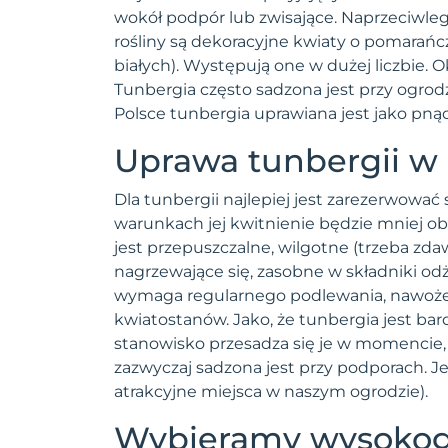
wokół podpór lub zwisające. Naprzeciwleg
Gailardia
rośliny są dekoracyjne kwiaty o pomarań
Gazania
białych). Występują one w dużej liczbie. 
Gęsiówka alpejska
Tunbergia często sadzona jest przy ogrodz
Gilia
Polsce tunbergia uprawiana jest jako pną
Gipsówka
Uprawa tunbergii w
Godecja
Gomfrena
Dla tunbergii najlepiej jest zarezerwować
Goryczka
warunkach jej kwitnienie będzie mniej o
Goździk
jest przepuszczalne, wilgotne (trzeba zdaw
nagrzewające się, zasobne w składniki od
Groszek pachnący
wymaga regularnego podlewania, nawożen
Gwiezdny pył
kwiatostanów. Jako, że tunbergia jest bar
Heliotrop
stanowisko przesadza się je w momencie,
Hyzop
zazwyczaj sadzona jest przy podporach. J
Jeżówka
atrakcyjne miejsca w naszym ogrodzie).
Jukka
Wybieramy wysokoga
Kaktusy