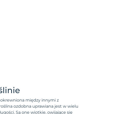
linie
spokrewniona między innymi z
roślina ozdobna uprawiana jest w wielu
ości. Są one wiotkie, owijające się