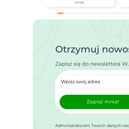
dzisiaj
Krokosz
Krwawnik
Kuklik
Kukurydza
Kupidynek
Lak
Otrzymuj nowoś
Lawenda
Len
Zapisz się do newslettera W
Lewkonia
Lędźwian szerokolistny
Liatra kłosowa
Lobelia
Zapisz mnie!
Lwia paszcza
Łubin
Łzawica
Administratorem Twoich danych osob
Maciejka