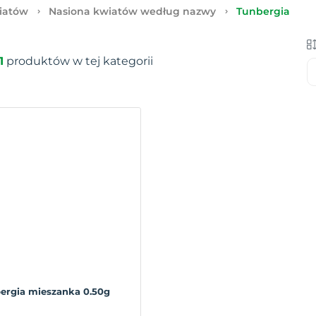
iatów
Nasiona kwiatów według nazwy
Tunbergia
1
produktów w tej kategorii
ergia mieszanka 0.50g