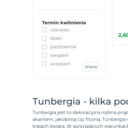
Dalia
Dimorfoteka
Dmuszek jajowaty
Termin kwitnienia
czerwiec
Driakiew
2,60
Drżączka
lipiec
Dynia ozdobna
październik
Dziewanna
sierpień
Dziwaczek
wrzesień
Więcej
Dzwonek
Facelia
Fasola ozdobna
Fasolnik
Tunbergia - kilka po
Fiołek
Firletka
Tunbergia jest to dekoracyjna roślina p
Floks
akantem, jakobinią czy fitonią. Tunbergia
Funkia
krajach świata. W sprzyjających warunkac