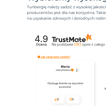
Kapusta ozdobna
Tunbergię należy sadzić z wysokiej jakoś
Kardiospermum
producentów jest dla nas korzystna. Taki
Karmnik ościsty
na uzyskanie zdrowych i dorodnych rośli
Kąkol
Ketmia południowa Hibiskus
4.9
letni
Klarkia nadobna
Ocena
Na podstawie
5183
opinii
z całego
Kleome cierniste
Kobea pnąca
Jak zbieramy opinie?
Kocanka nieśmiertelnik
Maria
Kocia trawa
zweryfikowano
Kocimiętka
Kolcowój
Obsługa klienta na wysokim
poziomie.
p
Koleus
Kostrzewa
0
0
Kraspedia