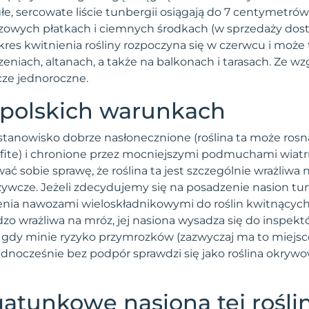
łe, sercowate liście tunbergii osiągają do 7 centymetr
czowych płatkach i ciemnych środkach (w sprzedaży dost
Okres kwitnienia rośliny rozpoczyna się w czerwcu i mo
eniach, altanach, a także na balkonach i tarasach. Ze w
cze jednoroczne.
 polskich warunkach
 stanowisko dobrze nasłonecznione (roślina ta może rosn
bfite) i chronione przez mocniejszymi podmuchami wiatr
ać sobie sprawę, że roślina ta jest szczególnie wrażliwa
żywcze. Jeżeli zdecydujemy się na posadzenie nasion tun
ia nawozami wieloskładnikowymi do roślin kwitnących,
dzo wrażliwa na mróz, jej nasiona wysadza się do inspek
 gdy minie ryzyko przymrozków (zazwyczaj ma to miejsce
ednocześnie bez podpór sprawdzi się jako roślina okry
tunkowe nasiona tej rośli