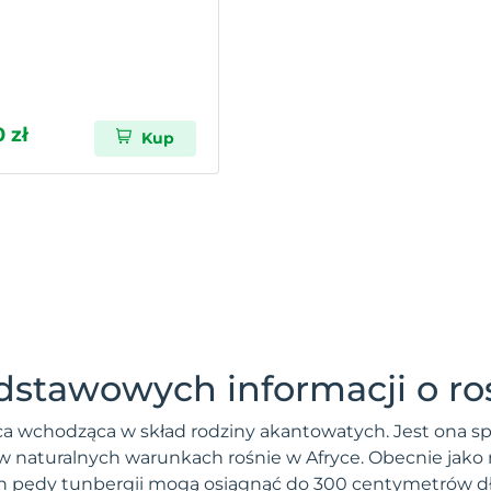
 zł
Kup
dstawowych informacji o roś
nąca wchodząca w skład rodziny akantowatych. Jest ona 
 w naturalnych warunkach rośnie w Afryce. Obecnie jako 
h pędy tunbergii mogą osiągnąć do 300 centymetrów dług