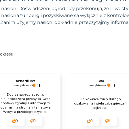
ci nasion. Doświadczeni ogrodnicy przekonują, że inwe
e nasiona tunbergii pozyskiwane są wyłącznie z kontrol
n.Zanim użyjemy nasion, dokładnie przeczytajmy inform
 okresu
Arkadiusz
Ewa
zweryfikowano
zweryfikowano
Dobrze zabezpieczona,
nieuszkodzona przesyłka. Czas
Kiełkownica mimo dużego
dostawy zgodny z informacjami
opakowania i wielu zabezpieczeń
odanymi na stronie internetowej.
pęknięta.
Wysyłka przebiegła szybko i
sprawnie. 👍️
0
0
0
1