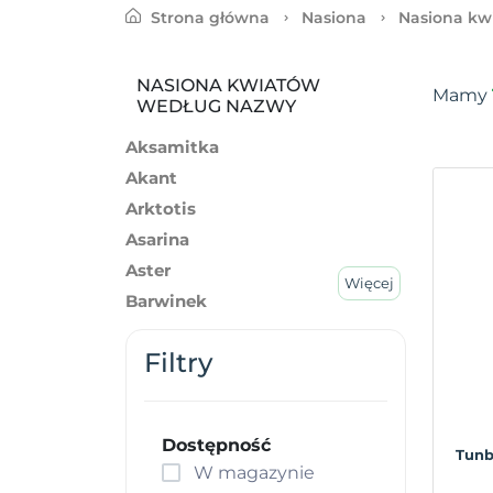
Strona główna
Nasiona
Nasiona kw
NASIONA KWIATÓW
Mamy
WEDŁUG NAZWY
Aksamitka
Akant
Arktotis
Asarina
Aster
Więcej
Barwinek
Bratek
Filtry
Celozja
Chaber
Cynia
Dostępność
Czarnuszka
Tunb
W magazynie
Czubatka