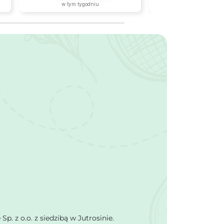
wrócę.
w tym tygodniu
w tym tygodn
 z o.o. z siedzibą w Jutrosinie.