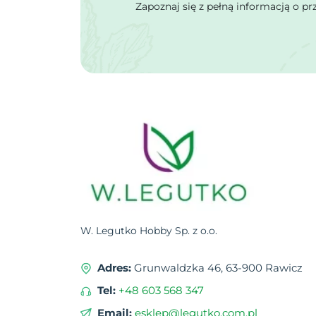
Zapoznaj się z pełną informacją o p
Macierzanka
Mak
Malwa
Męczennica
Miechunka
Mieszanki kwietne
Mietelnik
Mikołajek
Miłek letni
Mimoza
Mina
Miskant chiński
W. Legutko Hobby Sp. z o.o.
Monarda
Adres:
Grunwaldzka 46, 63-900 Rawicz
Motylek
Mydlnica
Tel:
+48 603 568 347
Nachyłek
Email:
esklep@legutko.com.pl