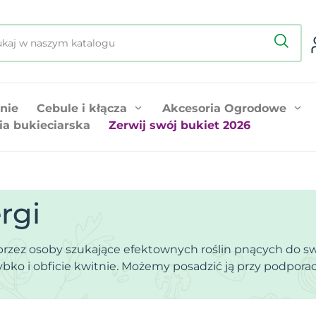
nie
Cebule i kłącza
Akcesoria Ogrodowe
ia bukieciarska
Zerwij swój bukiet 2026
rgi
przez osoby szukające efektownych roślin pnących do s
bko i obficie kwitnie. Możemy posadzić ją przy podporac