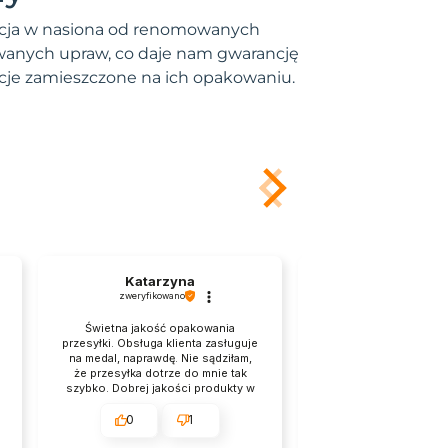
stycja w nasiona od renomowanych
owanych upraw, co daje nam gwarancję
acje zamieszczone na ich opakowaniu.
Katarzyna
Andrzej
zweryfikowano
zweryfikowano
Świetna jakość opakowania
Natychmiastowa re
przesyłki. Obsługa klienta zasługuje
zamówienie i szybk
na medal, naprawdę. Nie sądziłam,
Opakowanie solidne i
że przesyłka dotrze do mnie tak
polecam. Ułatwio
szybko. Dobrej jakości produkty w
produktów, a także 
przystępnych cenach.
Produkty zawsze są
opisem i przychodzą 
0
1
0
pierwszy raz zamawia