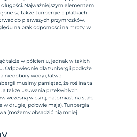
ów długości. Najważniejszym elementem
ępne są także tunbergie o płatkach
że trwać do pierwszych przymrozków.
zględu na brak odporności na mrozy, w
ąć także w półcieniu, jednak w takich
u. Odpowiednie dla tunbergii podłoże
 na niedobory wody), łatwo
bergii musimy pamiętać, że roślina ta
 a także usuwania przekwitłych
tów wczesną wiosną, natomiast na stałe
 w drugiej połowie maja). Tunbergia
wowa (możemy obsadzić nią mniej
ny