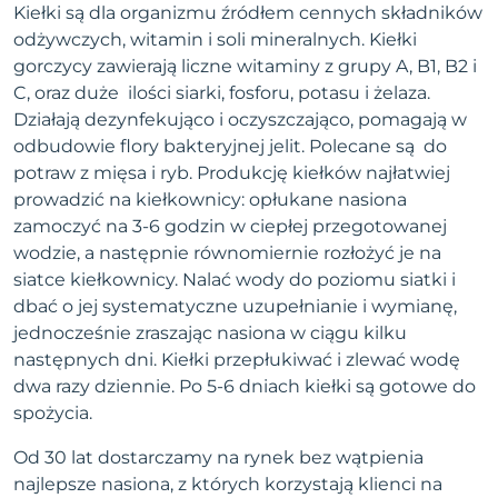
Kiełki są dla organizmu źródłem cennych składników
odżywczych, witamin i soli mineralnych. Kiełki
gorczycy zawierają liczne witaminy z grupy A, B1, B2 i
C, oraz duże ilości siarki, fosforu, potasu i żelaza.
Działają dezynfekująco i oczyszczająco, pomagają w
odbudowie flory bakteryjnej jelit. Polecane są do
potraw z mięsa i ryb. Produkcję kiełków najłatwiej
prowadzić na kiełkownicy: opłukane nasiona
zamoczyć na 3-6 godzin w ciepłej przegotowanej
wodzie, a następnie równomiernie rozłożyć je na
siatce kiełkownicy. Nalać wody do poziomu siatki i
dbać o jej systematyczne uzupełnianie i wymianę,
jednocześnie zraszając nasiona w ciągu kilku
następnych dni. Kiełki przepłukiwać i zlewać wodę
dwa razy dziennie. Po 5-6 dniach kiełki są gotowe do
spożycia.
Od 30 lat dostarczamy na rynek bez wątpienia
najlepsze nasiona, z których korzystają klienci na