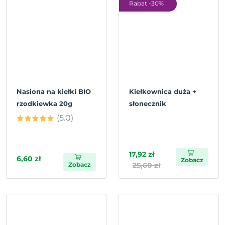
Rabat -30% !
Nasiona na kiełki BIO
Kiełkownica duża +
rzodkiewka 20g
słonecznik
(5.0)
17,92 zł
6,60 zł
Zobacz
Zobacz
25,60 zł