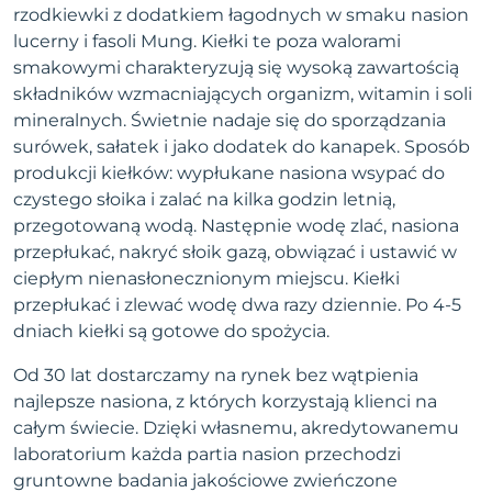
rzodkiewki z dodatkiem łagodnych w smaku nasion
lucerny i fasoli Mung. Kiełki te poza walorami
smakowymi charakteryzują się wysoką zawartością
składników wzmacniających organizm, witamin i soli
mineralnych. Świetnie nadaje się do sporządzania
surówek, sałatek i jako dodatek do kanapek. Sposób
produkcji kiełków: wypłukane nasiona wsypać do
czystego słoika i zalać na kilka godzin letnią,
przegotowaną wodą. Następnie wodę zlać, nasiona
przepłukać, nakryć słoik gazą, obwiązać i ustawić w
ciepłym nienasłonecznionym miejscu. Kiełki
przepłukać i zlewać wodę dwa razy dziennie. Po 4-5
dniach kiełki są gotowe do spożycia.
Od 30 lat dostarczamy na rynek bez wątpienia
najlepsze nasiona, z których korzystają klienci na
całym świecie. Dzięki własnemu, akredytowanemu
laboratorium każda partia nasion przechodzi
gruntowne badania jakościowe zwieńczone