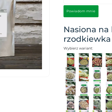
Powiadom mnie
Nasiona na 
rzodkiewka
Wybierz wariant: