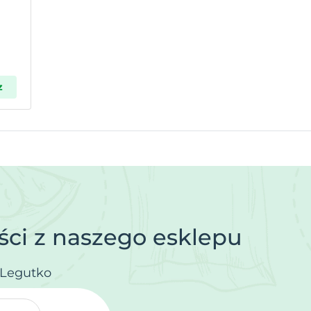
z
ci z naszego esklepu
.Legutko