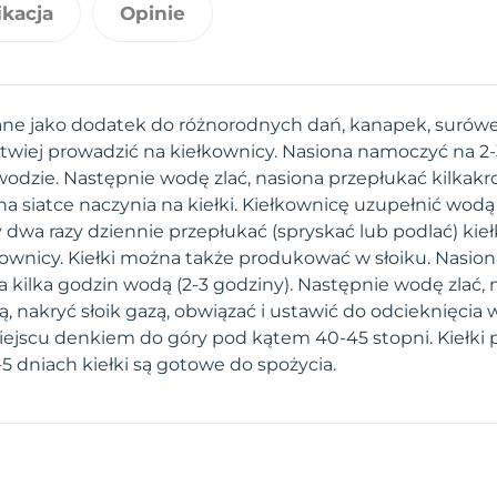
ikacja
Opinie
cane jako dodatek do różnorodnych dań, kanapek, surówek
atwiej prowadzić na kiełkownicy. Nasiona namoczyć na 2
wodzie. Następnie wodę zlać, nasiona przepłukać kilkakr
a siatce naczynia na kiełki. Kiełkownicę uzupełnić wodą
y dwa razy dziennie przepłukać (spryskać lub podlać) kie
wnicy. Kiełki można także produkować w słoiku. Nasio
 na kilka godzin wodą (2-3 godziny). Następnie wodę zlać,
ą, nakryć słoik gazą, obwiązać i ustawić do odcieknięcia 
ejscu denkiem do góry pod kątem 40-45 stopni. Kiełki
-5 dniach kiełki są gotowe do spożycia.