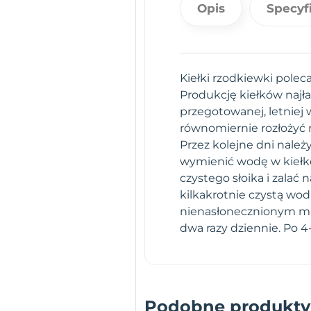
Opis
Specyf
Kiełki rzodkiewki pole
Produkcję kiełków najł
przegotowanej, letniej 
równomiernie rozłożyć n
Przez kolejne dni należ
wymienić wodę w kiełko
czystego słoika i zalać
kilkakrotnie czystą wod
nienasłonecznionym mi
dwa razy dziennie. Po 4
Podobne produkty