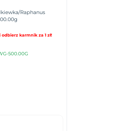
zodkiewka/Raphanus
/500.00g
 odbierz karmnik za 1 zł!
WG-500.00G