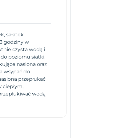
, sałatek.
-3 godziny w
otnie czysta wodą i
 do poziomu siatki.
łkujące nasiona oraz
na wsypać do
 nasiona przepłukać
w ciepłym,
 przepłukiwać wodą