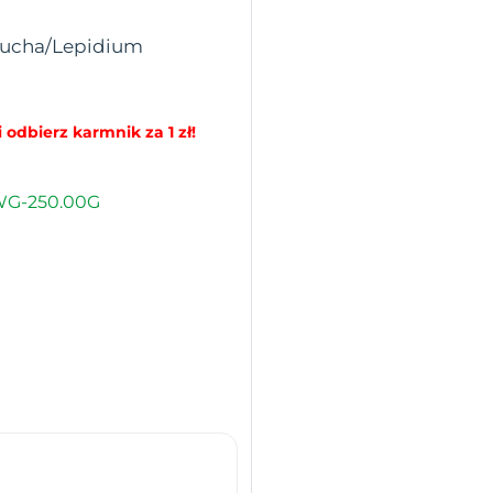
eżucha/Lepidium
 odbierz karmnik za 1 zł!
WG-250.00G