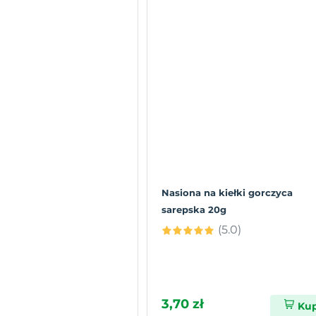
Nasiona na kiełki gorczyca
sarepska 20g
(5.0)
3,70 zł
Ku