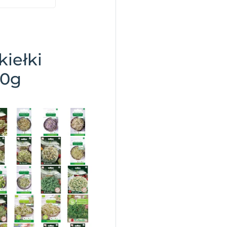
kiełki
50g