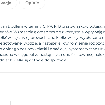
ikacja
Opinie
atym źródłem witaminy C, PP, P, B oraz związków potasu
ementów. Wzmacniają organizm oraz korzystnie wpływają n
kiełków najłatwiej prowadzić na kiełkownicy: wypłukane 
rzegotowanej wodzie, a następnie równomiernie rozłożyć 
o dolnego poziomu siatki i dbać o jej systematyczne uz
nasiona w ciągu kilku następnych dni. Kiełkownicę należ
dniach kiełki są gotowe do spożycia.