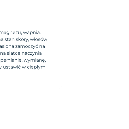
, magnezu, wapnia,
a stan skóry, włosów
nasiona zamoczyć na
na siatce naczynia
upełnianie, wymianę,
y ustawić w ciepłym,