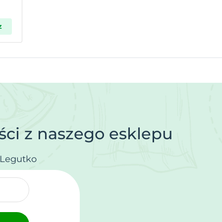
z
ci z naszego esklepu
.Legutko