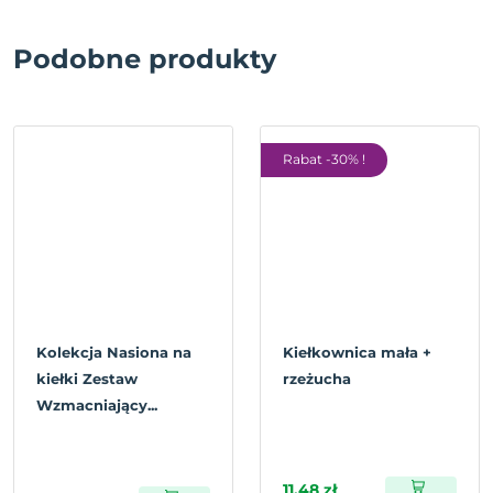
Podobne produkty
Rabat -30% !
Kolekcja Nasiona na
Kiełkownica mała +
kiełki Zestaw
rzeżucha
Wzmacniający...
11,48 zł