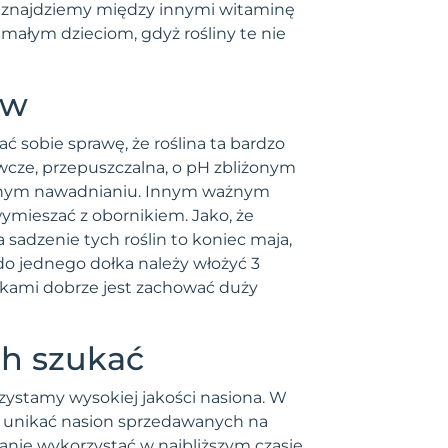
w znajdziemy między innymi witaminę
 małym dzieciom, gdyż rośliny te nie
yw
 sobie sprawę, że roślina ta bardzo
wcze, przepuszczalna, o pH zbliżonym
larnym nawadnianiu. Innym ważnym
mieszać z obornikiem. Jako, że
 sadzenie tych roślin to koniec maja,
do jednego dołka należy włożyć 3
skami dobrze jest zachować duży
ch szukać
ystamy wysokiej jakości nasiona. W
e unikać nasion sprzedawanych na
anie wykorzystać w najbliższym czasie.