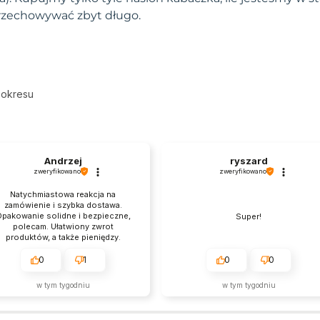
przechowywać zbyt długo.
 okresu
Andrzej
ryszard
zweryfikowano
zweryfikowano
Natychmiastowa reakcja na
zamówienie i szybka dostawa.
pakowanie solidne i bezpieczne,
Super!
polecam. Ułatwiony zwrot
produktów, a także pieniędzy.
Produkty zawsze są zgodne z
opisem i przychodzą na czas. Nie
0
1
0
0
ierwszy raz zamawiam i na pewno
wrócę.
w tym tygodniu
w tym tygodniu