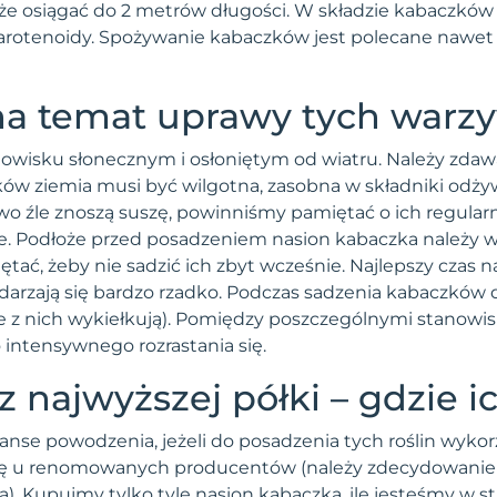
że osiągać do 2 metrów długości. W składzie kabaczkó
, karotenoidy. Spożywanie kabaczków jest polecane nawet
 na temat uprawy tych warz
owisku słonecznym i osłoniętym od wiatru. Należy zdawać
ków ziemia musi być wilgotna, zasobna w składniki odży
owo źle znoszą suszę, powinniśmy pamiętać o ich regu
. Podłoże przed posadzeniem nasion kabaczka należy wy
tać, żeby nie sadzić ich zbyt wcześnie. Najlepszy czas na
arzają się bardzo rzadko. Podczas sadzenia kabaczków 
e z nich wykiełkują). Pomiędzy poszczególnymi stanowi
 intensywnego rozrastania się.
 najwyższej półki – gdzie i
e powodzenia, jeżeli do posadzenia tych roślin wykorz
ć się u renomowanych producentów (należy zdecydowani
 Kupujmy tylko tyle nasion kabaczka, ile jesteśmy w st