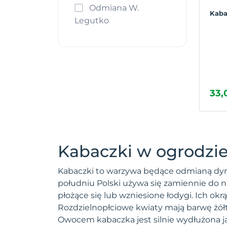
Odmiana W.
Ogórek
Kaba
Legutko
Okra
Owies wielkanocny
Papryka
Pasternak
Patison
33,
Pepino
Pietruszka
Pomidor
Por
Kabaczki w ogrodz
Portulaka
Poziomka
Kabaczki to warzywa będące odmianą dyni 
Rodzynek brazylijski
południu Polski używa się zamiennie do na
Rabarbar
płożące się lub wzniesione łodygi. Ich okr
Rokietta siewna
Rozdzielnopłciowe kwiaty mają barwę żółtą
Owocem kabaczka jest silnie wydłużona j
Roszponka