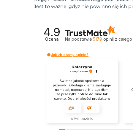
Jest to ważne, gdyż nie powinno się ich 
4.9
Ocena
Na podstawie
5179
opinii
z całego
Jak zbieramy opinie?
Katarzyna
zweryfikowano
Świetna jakość opakowania
przesyłki. Obsługa klienta zasługuje
na medal, naprawdę. Nie sądziłam,
O
że przesyłka dotrze do mnie tak
szybko. Dobrej jakości produkty w
przystępnych cenach.
0
0
p
w tym tygodniu