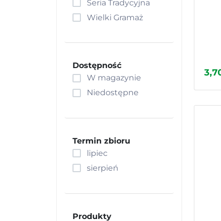
Seria Tradycyjna
Fasolnik
Wielki Gramaż
Groch
Jarmuż
Kabaczek
Kalafior
Dostępność
3,70
Kalarepa
W magazynie
Kapusta
Niedostępne
Karczoch
Kard
Kiwano
Termin zbioru
Koper
lipiec
Koper włoski, Fenkuł
sierpień
Kukurydza
Marchew
Melon
Oberżyna
Produkty