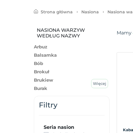
Strona główna
Nasiona
Nasiona wa
NASIONA WARZYW
Mamy
WEDŁUG NAZWY
Arbuz
Balsamka
Bób
Brokuł
Brukiew
Więcej
Burak
Cebula
Filtry
Cukinia
Cykoria
Dynia
Seria nasion
Fasola
Kaba