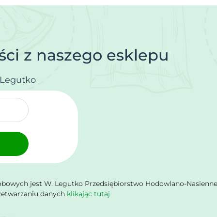
ci z naszego esklepu
.Legutko
owych jest W. Legutko Przedsiębiorstwo Hodowlano-Nasienne Sp.
rzetwarzaniu danych
klikając tutaj