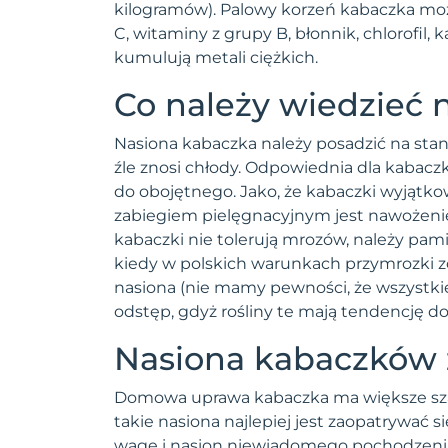
kilogramów). Palowy korzeń kabaczka mo
Rukola
C, witaminy z grupy B, błonnik, chlorofil
Rzepa
kumulują metali ciężkich.
Rzeżucha
Co należy wiedzieć
Rzodkiew
Rzodkiewka
Nasiona kabaczka należy posadzić na stan
Sałata
źle znosi chłody. Odpowiednia dla kabacz
Seler
do obojętnego. Jako, że kabaczki wyjątk
Skorzonera
zabiegiem pielęgnacyjnym jest nawożenie
kabaczki nie tolerują mrozów, należy pamię
Słonecznik
kiedy w polskich warunkach przymrozki zd
Szczaw
nasiona (nie mamy pewności, że wszystki
Szczypiorek
odstęp, gdyż rośliny te mają tendencję do
Szparag
Nasiona kabaczków z
Szpinak
Truskawka
Domowa uprawa kabaczka ma większe szans
Ziemniak
takie nasiona najlepiej jest zaopatrywa
wagę i nasion niewiadomego pochodzenia).