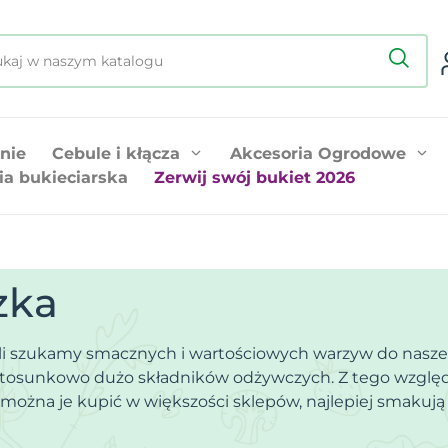
nie
Cebule i kłącza
Akcesoria Ogrodowe
ia bukieciarska
Zerwij swój bukiet 2026
zka
eli szukamy smacznych i wartościowych warzyw do nasze
ją stosunkowo dużo składników odżywczych. Z tego wzg
 można je kupić w większości sklepów, najlepiej smakuj