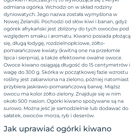
odmiana ogórka. Wchodzi on w skład rodziny
dyniowatych. Jego nazwa została wymyślona w
Nowej Zelandii. Pochodzi od słów kiwi i banan, gdyż
ogórek afrykański jest zbliżony do tych owoców pod
względem smaku i aromatu. Kiwano posiada płożącą
się, długą łodygę, rozdzielnopłciowe, żółto-
pomarańczowe kwiaty (kwitną one na przełomie
lipca i sierpnia), a także efektowne owalne owoce.
Owoce kiwano osiągają długość do 15 centymetrów i
wagę do 300 g. Skórka w początkowej fazie wzrostu
rośliny jest zabarwiona na zielono, później natomiast
przybiera jaskrawo-pomarańczową barwę. Miąższ
owocu ma kolor żółto-zielony. Znajduje się w nim
około 500 nasion. Ogórki kiwano spożywane są na
surowo. Można jeść je samodzielnie lub dodawać do
sałatek, owoców morza, ryb i deserów.
Jak uprawiać ogórki kiwano