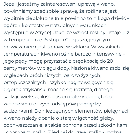
Jeżeli jesteśmy zainteresowani uprawą kiwano,
powinniśmy zdać sobie sprawę, że roślina ta jest
wybitnie ciepłolubna (nie powinno to nikogo dziwić –
ogórek kolczasty w naturalnych warunkach
występuje w Afryce). Jako, że wzrost rośliny ustaje już
w temperaturze 15 stopni Celsjusza, jedynym
rozwiązaniem jest uprawa w szklarni. W wysokich
temperaturach kiwano rośnie bardzo intensywnie –
jego pędy mogą przyrastać z prędkością do 20
centymetrów w ciągu doby. Nasiona kiwano sadzi się
w glebach próchniczych, bardzo żyznych,
przepuszczalnych i szybko nagrzewających się.
Ogórek afrykański mocno się rozrasta, dlatego
sadząc większą ilość nasion należy pamiętać o
zachowaniu dużych odstępów pomiędzy
sadzonkami. Do niezbędnych elementów pielęgnacji
kiwano należy dbanie o stałą wilgotność gleby,
odchwaszczanie, a także ochrona przed szkodnikami
i chorobami roślin. Z jednej dojrzałej rośliny można