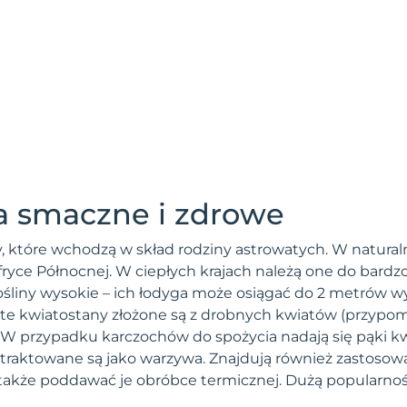
a smaczne i zdrowe
ny, które wchodzą w skład rodziny astrowatych. W natu
ryce Północnej. W ciepłych krajach należą one do bardz
śliny wysokie – ich łodyga może osiągać do 2 metrów wys
te kwiatostany złożone są z drobnych kwiatów (przypomi
. W przypadku karczochów do spożycia nadają się pąki k
y traktowane są jako warzywa. Znajdują również zastosow
akże poddawać je obróbce termicznej. Dużą popularnoś