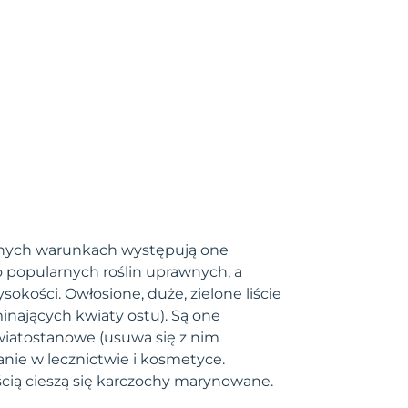
ralnych warunkach występują one
o popularnych roślin uprawnych, a
okości. Owłosione, duże, zielone liście
nających kwiaty ostu). Są one
wiatostanowe (usuwa się z nim
anie w lecznictwie i kosmetyce.
cią cieszą się karczochy marynowane.