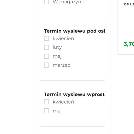
W magazynie
de L
Fasolnik
Groch
Jarmuż
Kabaczek
Termin wysiewu pod osłony
kwiecień
Kalafior
3,70
Kalarepa
luty
Kapusta
maj
Karczoch
marzec
Kard
Kiwano
Koper
Termin wysiewu wprost do gruntu
Koper włoski, Fenkuł
kwiecień
Kukurydza
maj
Marchew
Melon
Oberżyna