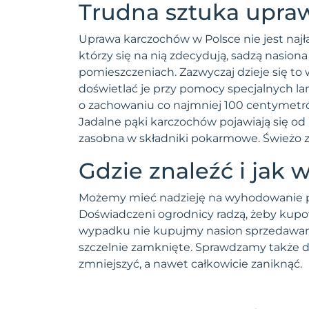
Trudna sztuka upra
Rukola
Rzepa
Uprawa karczochów w Polsce nie jest najła
Rzeżucha
którzy się na nią zdecydują, sadzą nasio
Rzodkiew
pomieszczeniach. Zazwyczaj dzieje się to
doświetlać je przy pomocy specjalnych la
Rzodkiewka
o zachowaniu co najmniej 100 centymetró
Sałata
Jadalne pąki karczochów pojawiają się od
Seler
zasobna w składniki pokarmowe. Świeżo 
Skorzonera
Gdzie znaleźć i jak 
Słonecznik
Szczaw
Możemy mieć nadzieję na wyhodowanie pe
Szczypiorek
Doświadczeni ogrodnicy radzą, żeby ku
Szparag
wypadku nie kupujmy nasion sprzedawany
Szpinak
szczelnie zamknięte. Sprawdzamy także da
Truskawka
zmniejszyć, a nawet całkowicie zaniknąć.
Ziemniak