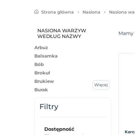
Strona główna
Nasiona
Nasiona wa
NASIONA WARZYW
Mamy
WEDŁUG NAZWY
Arbuz
Balsamka
Bób
Brokuł
Brukiew
Więcej
Burak
Cebula
Filtry
Cukinia
Cykoria
Dynia
Dostępność
Fasola
Karc