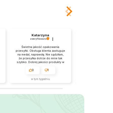
Katarzyna
Andrzej
zweryfikowano
zweryfikowano
Świetna jakość opakowania
Natychmiastowa re
przesyłki. Obsługa klienta zasługuje
zamówienie i szybk
na medal, naprawdę. Nie sądziłam,
Opakowanie solidne i
że przesyłka dotrze do mnie tak
polecam. Ułatwio
szybko. Dobrej jakości produkty w
produktów, a także 
przystępnych cenach.
Produkty zawsze są
opisem i przychodzą 
0
1
0
pierwszy raz zamawia
wrócę.
w tym tygodniu
w tym tygodn