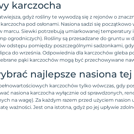
wy karczocha
twiejsza, gdyż rośliny te wywodzą się z rejonów o znaczn
na karczocha pod osłonami. Nasiona sadzi się początko
 w marcu. Siewki potrzebują umiarkowanej temperatury i
mp ogrodniczych). Rośliny są przesadzane do gruntu w d
w odstępu pomiędzy poszczególnymi sadzonkami, gdyż ro
 lipca do września. Odpowiednia dla karczochów gleba p
zebrane pąki karczochów mogą być przechowywane nawe
wybrać najlepsze nasiona tej 
łnowartościowych karczochów tylko wówczas, gdy posadz
pować nasiona karczocha wyłącznie od sprawdzonych, 
ch na wagę). Za każdym razem przed użyciem nasion up
tę ważności. Jest ona istotna, gdyż po jej upływie zdol