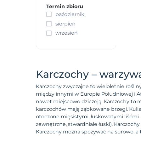
Ogórek
Termin zbioru
październik
Okra
Owies wielkanocny
sierpień
Papryka
wrzesień
Pasternak
Patison
Pepino
Pietruszka
Karczochy – warzyw
Pomidor
Por
Karczochy zwyczajne to wieloletnie rośli
Portulaka
między innymi w Europie Południowej i Af
nawet miejscowo dziczeją. Karczochy to ro
Poziomka
karczochów mają ząbkowane brzegi. Kulis
Rodzynek brazylijski
otoczone mięsistymi, łuskowatymi liśćmi
Rabarbar
zewnętrzne, stwardniałe łuski). Karczoch
Rokietta siewna
Karczochy można spożywać na surowo, a t
Roszponka