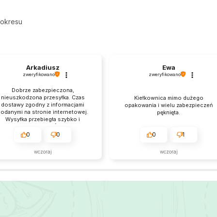
 okresu
Arkadiusz
Ewa
zweryfikowano
zweryfikowano
Dobrze zabezpieczona,
nieuszkodzona przesyłka. Czas
Kiełkownica mimo dużego
dostawy zgodny z informacjami
opakowania i wielu zabezpieczeń
odanymi na stronie internetowej.
pęknięta.
Wysyłka przebiegła szybko i
sprawnie. 👍️
0
0
0
1
wczoraj
wczoraj