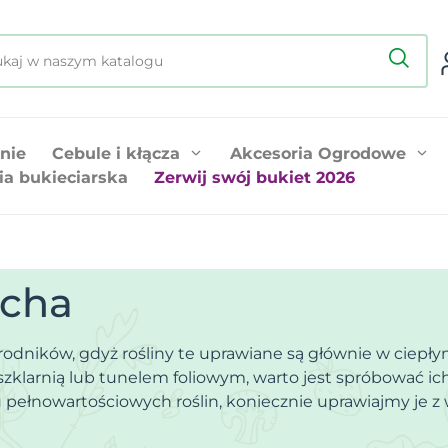
nie
Cebule i kłącza
Akcesoria Ogrodowe
ia bukieciarska
Zerwij swój bukiet 2026
ocha
odników, gdyż rośliny te uprawiane są głównie w ciepłym
szklarnią lub tunelem foliowym, warto jest spróbować
u pełnowartościowych roślin, koniecznie uprawiajmy je