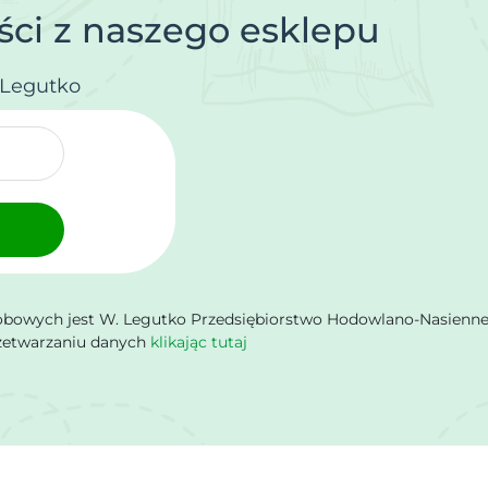
ci z naszego esklepu
.Legutko
owych jest W. Legutko Przedsiębiorstwo Hodowlano-Nasienne Sp.
rzetwarzaniu danych
klikając tutaj