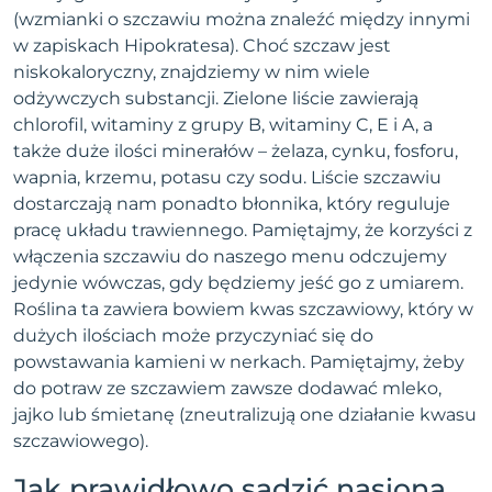
(wzmianki o szczawiu można znaleźć między innymi
w zapiskach Hipokratesa). Choć szczaw jest
niskokaloryczny, znajdziemy w nim wiele
odżywczych substancji. Zielone liście zawierają
chlorofil, witaminy z grupy B, witaminy C, E i A, a
także duże ilości minerałów – żelaza, cynku, fosforu,
wapnia, krzemu, potasu czy sodu. Liście szczawiu
dostarczają nam ponadto błonnika, który reguluje
pracę układu trawiennego. Pamiętajmy, że korzyści z
włączenia szczawiu do naszego menu odczujemy
jedynie wówczas, gdy będziemy jeść go z umiarem.
Roślina ta zawiera bowiem kwas szczawiowy, który w
dużych ilościach może przyczyniać się do
powstawania kamieni w nerkach. Pamiętajmy, żeby
do potraw ze szczawiem zawsze dodawać mleko,
jajko lub śmietanę (zneutralizują one działanie kwasu
szczawiowego).
Jak prawidłowo sadzić nasiona